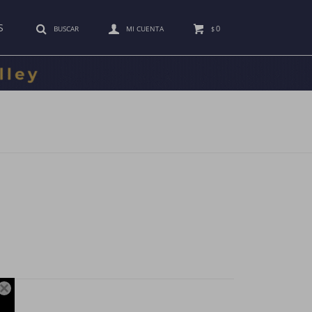
S
0
$
