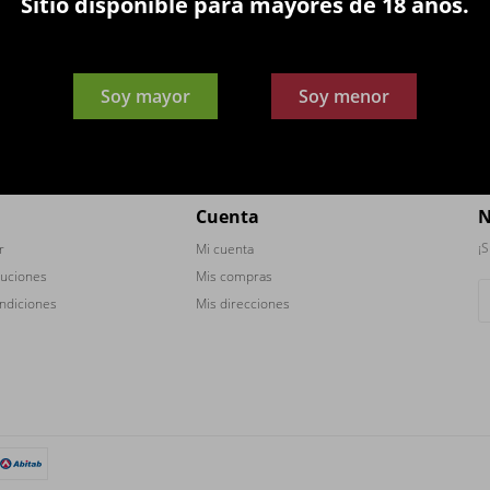
Sitio disponible para mayores de 18 años.
Soy mayor
Soy menor



Cuenta
N
¡S
r
Mi cuenta
luciones
Mis compras
ndiciones
Mis direcciones