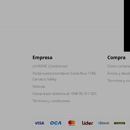
Empresa
Compra
LA VIGNE ¡Conócenos!
Cómo compra
Visitá nuestra tienda en Costa Rica 1740,
Envíos y devo
Carrasco Valley
Términos y co
Noticias
Comprá por telefono al +598 95 311 021
Términos y condiciones