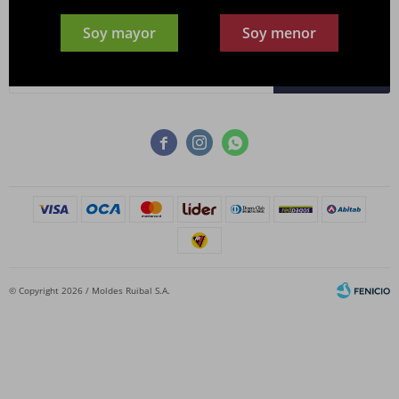
Newsletter
Soy mayor
Soy menor
¡Suscribite y recibí todas nuestras novedades!
SUSCRIBIRME



© Copyright 2026 / Moldes Ruibal S.A.