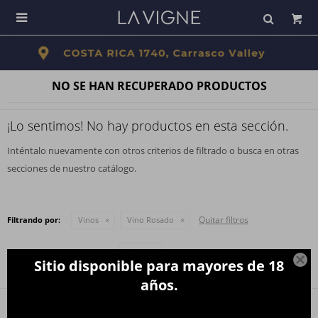

NO SE HAN RECUPERADO PRODUCTOS
¡Lo sentimos! No hay productos en esta sección.
Inténtalo nuevamente con otros criterios de filtrado o busca en otras
secciones de nuestro catálogo.
Quitar filtros
Filtrando por:
Vinos
Vino Rosado
Te recomendamos quitar:
Vinos

Sitio disponible para mayores de 18
años.