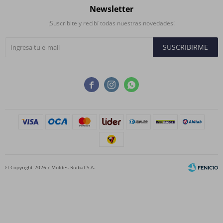
Newsletter
¡Suscribite y recibí todas nuestras novedades!
SUSCRIBIRME



© Copyright 2026 / Moldes Ruibal S.A.