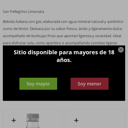
San Pellegrino Limonata
Bebida italiana con gas, elaborada con agua mineral natural y auténtico
zumo de limón. Destaca por su sabor fresco, ácido y ligeramente dulce,
acompañado de burbujas finas que aportan ligereza y vivacidad. Ideal
para disfrutar sola, como aperitivo o acompañando comidas ligeras.

Sitio disponible para mayores de 18
Su perfil cítrico y refrescante también la hace perfecta como base para
años.
cócteles o mocktails, aportando un toque elegante y aromático a cada
preparación.
Soy mayor
Soy menor
Productos que te pueden interesar