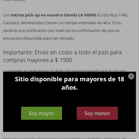
Los
retiros pick up en nuestra tienda LA VIGNE
(Costa Rica 1740,
Carrasco, Montevideo) tienen un tiempo estimado de 48 a 72 hs.,
recibirá una notificación por mail con la confirmación de que se
encuentra disponible para ser retirado.
Importante: Envío sin costo a todo el país para
compras mayores a $ 1500.
La entrega se realizará en la dirección proporcionada por el Usuario,

Sitio disponible para mayores de 18
siendo de su exclusiva responsabilidad la aportación correcta de la
años.
información.
En el caso de recibir mercadería en malas condiciones, con roturas,
faltantes o mercadería que no se condice con el pedido, se deberá
informar en un período máximo de 24 horas vía correo electrónico a
Soy mayor
Soy menor
info@lavigne.com.uy para informar de la situación y solicitar el cambio
en caso que amerite.