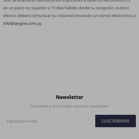
Solo se aceptarán devoluciones imputables a defectos del producto y
en un plazo no superior a 15 días hábiles desde su recepción. A estos
efectos deberá comunicar su voluntad enviando un correo electrónico a
info@lavigne.com.uy
.
Newsletter
¡Suscribite y recibí todas nuestras novedades!
SUSCRIBIRME