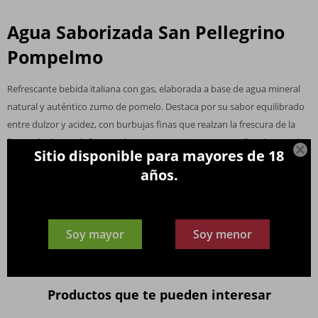
Agua Saborizada San Pellegrino
Pompelmo
Refrescante bebida italiana con gas, elaborada a base de agua mineral
natural y auténtico zumo de pomelo. Destaca por su sabor equilibrado
entre dulzor y acidez, con burbujas finas que realzan la frescura de la
fruta. Ideal para disfrutar sola, como aperitivo o acompañando comidas

Sitio disponible para mayores de 18
ligeras.
años.
Su perfil burbujeante y afrutado también la hace perfecta como base
para cócteles o mocktails, aportando elegancia y sofisticación en cada
sorbo.
Soy mayor
Soy menor
Productos que te pueden interesar