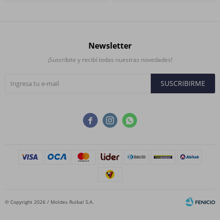
Newsletter
¡Suscribite y recibí todas nuestras novedades!
SUSCRIBIRME



© Copyright 2026 / Moldes Ruibal S.A.