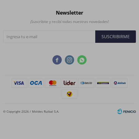
Newsletter
¡Suscribite y recibí todas nuestras novedades!
SUSCRIBIRME



© Copyright 2026 / Moldes Ruibal S.A.