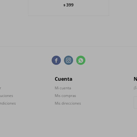
399
$



Cuenta
N
¡S
r
Mi cuenta
luciones
Mis compras
ndiciones
Mis direcciones