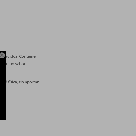

s añadidos. Contiene
o, con un sabor
dad física, sin aportar