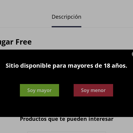
Descripción
ugar Free
ñada para proporcionar un impulso de energía y concentración sin azúcare
minas del grupo B, ofreciendo un efecto estimulante similar al Red Bull clásic
Sitio disponible para mayores de 18 años.
an mantener la energía y el enfoque durante el trabajo, el estudio o la activi
uede consumirse sola, fría o como base para cócteles energizantes.
Soy mayor
Soy menor
Productos que te pueden interesar