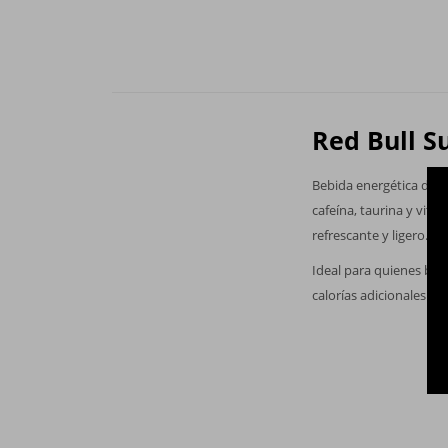
Red Bull S
Bebida energética dise
cafeína, taurina y vita
refrescante y ligero.
Ideal para quienes busc
calorías adicionales. P