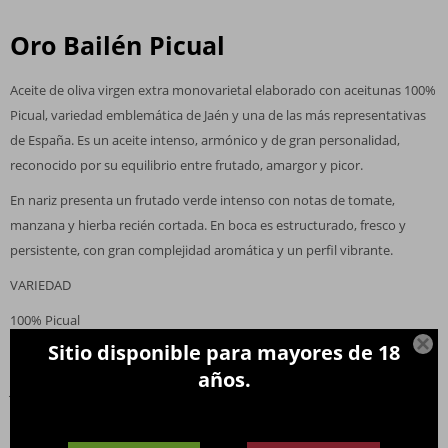
Oro Bailén Picual
Aceite de oliva virgen extra monovarietal elaborado con aceitunas 100%
Picual, variedad emblemática de Jaén y una de las más representativas
de España. Es un aceite intenso, armónico y de gran personalidad,
reconocido por su equilibrio entre frutado, amargor y picor.
En nariz presenta un frutado verde intenso con notas de tomate,
manzana y hierba recién cortada. En boca es estructurado, fresco y
persistente, con gran complejidad aromática y un perfil vibrante.
VARIEDAD
100% Picual

Sitio disponible para mayores de 18
ORIGEN
años.
Jaén, España
NOTAS DE CATA