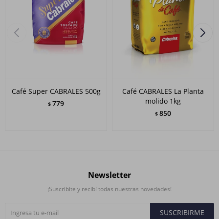
Café Super CABRALES 500g
Café CABRALES La Planta
molido 1kg
779
$
850
$
Newsletter
¡Suscribite y recibí todas nuestras novedades!
SUSCRIBIRME