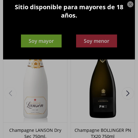

Sitio disponible para mayores de 18
Productos que te pueden interesar
años.
Soy mayor
Soy menor
Champagne LANSON Dry
Champagne BOLLINGER PN
Sec 750ml.
TX20 750ml