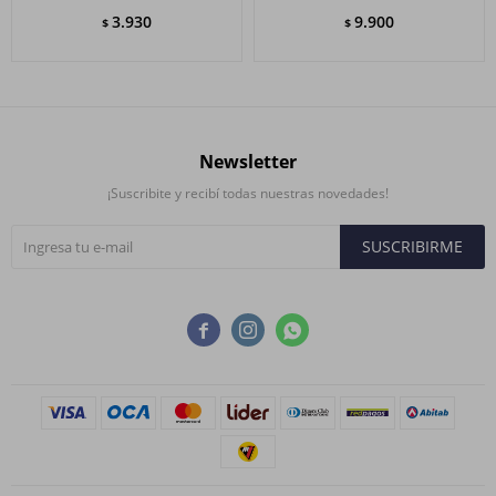
3.930
9.900
$
$
Newsletter
¡Suscribite y recibí todas nuestras novedades!
SUSCRIBIRME


