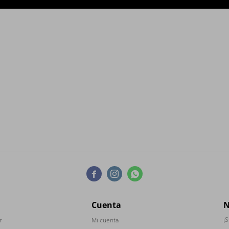



Cuenta
N
¡S
r
Mi cuenta