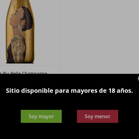
a Piu Belle Champagne
Millesime 750 ml.
10.500
$
Sitio disponible para mayores de 18 años.
Soy mayor
Soy menor