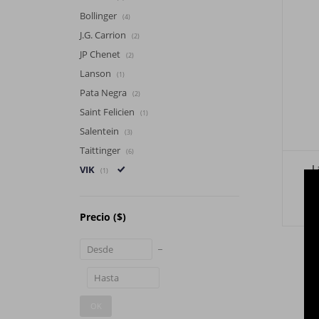
Bollinger
(4)
J.G. Carrion
(2)
JP Chenet
(2)
Lanson
(1)
Pata Negra
(2)
Saint Felicien
(1)
Salentein
(3)
Taittinger
(6)
L
VIK
(1)
Precio
($)
OK