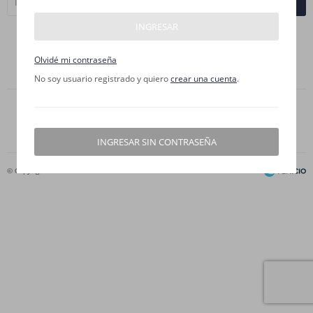
SUSCRIBIRME
INGRESAR



Olvidé mi contraseña
No soy usuario registrado y quiero
crear una cuenta
.
INGRESAR SIN CONTRASEÑA
© Copyright 2026 / Moldes Ruibal S.A.
Fenicio