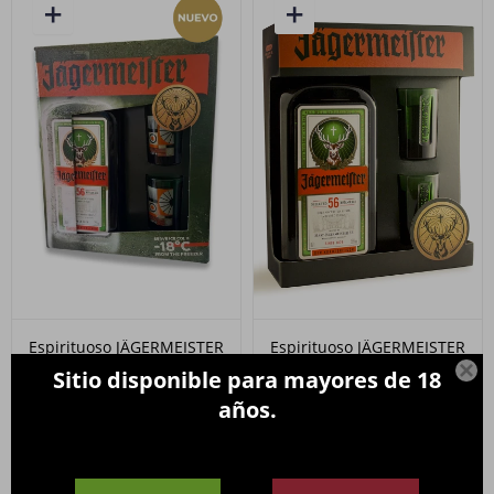
Espirituoso JÄGERMEISTER
Espirituoso JÄGERMEISTER
700ml. PACK edición
700ml. PACK + 2 Shots

Sitio disponible para mayores de 18
limitada
990
$
años.
990
$