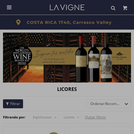

LICORES
Recomendados
Quitar filtros
Filtrando por:
Espirituosos
Licores