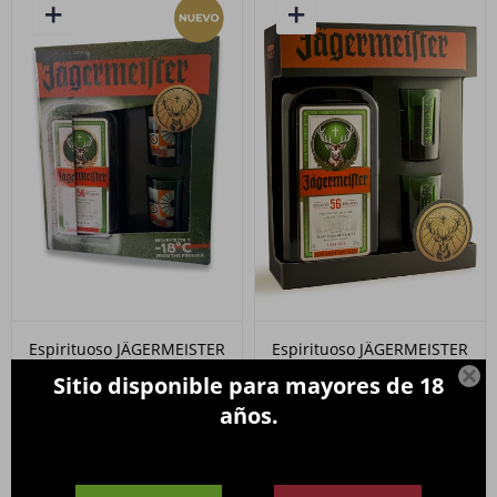
Espirituoso JÄGERMEISTER
Espirituoso JÄGERMEISTER
700ml. PACK edición
700ml. PACK + 2 Shots

Sitio disponible para mayores de 18
limitada
990
$
años.
990
$