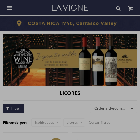

LICORES
Recomendados
Quitar filtros
Filtrando por:
Espirituosos
Licores