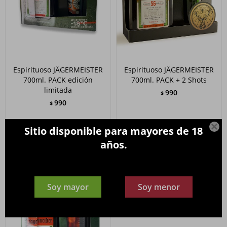
Espirituoso JÄGERMEISTER
Espirituoso JÄGERMEISTER
700ml. PACK edición
700ml. PACK + 2 Shots
limitada
990
$
990
$

Sitio disponible para mayores de 18
años.
Soy mayor
Soy menor