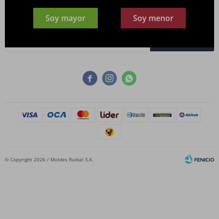
Newsletter
Soy mayor
Soy menor
¡Suscribite y recibí todas nuestras novedades!
SUSCRIBIRME



© Copyright 2026 / Moldes Ruibal S.A.