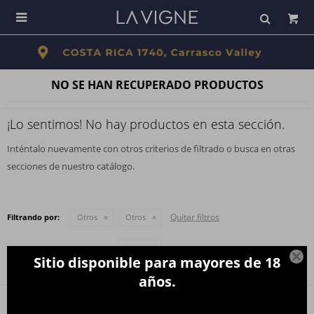

NO SE HAN RECUPERADO PRODUCTOS
¡Lo sentimos! No hay productos en esta sección.
Inténtalo nuevamente con otros criterios de filtrado o busca en otras
secciones de nuestro catálogo.
Quitar filtros
Filtrando por:
Otros
Otros
Te recomendamos quitar:
Otros

Sitio disponible para mayores de 18
años.