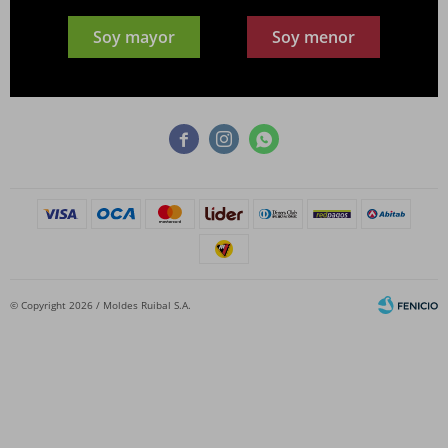
¡Suscribite y recibí todas nuestras novedades!
Soy mayor
Soy menor
SUSCRIBIRME



© Copyright 2026 / Moldes Ruibal S.A.
Fenicio