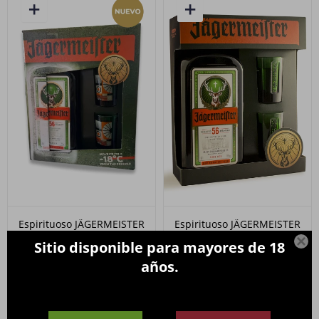
Espirituoso JÄGERMEISTER
Espirituoso JÄGERMEISTER
700ml. PACK edición
700ml. PACK + 2 Shots

Sitio disponible para mayores de 18
limitada
990
$
años.
990
$