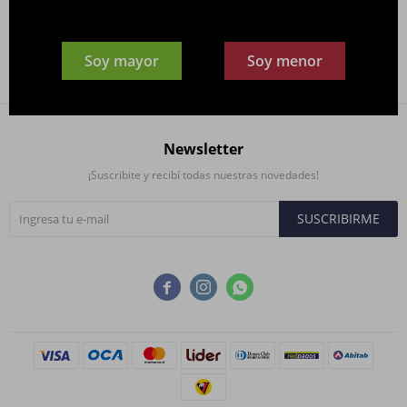
Filtrando por:
En Promoción:
En Promoción
Soy mayor
Soy menor
Newsletter
¡Suscribite y recibí todas nuestras novedades!
SUSCRIBIRME


