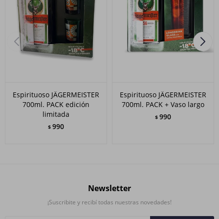
Espirituoso JÄGERMEISTER
Espirituoso JÄGERMEISTER
700ml. PACK edición
700ml. PACK + Vaso largo
limitada
990
$
990
$
Newsletter
¡Suscribite y recibí todas nuestras novedades!