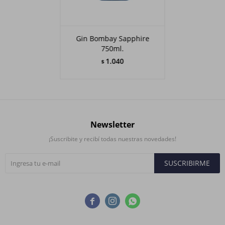
Gin Bombay Sapphire
750ml.
1.040
$
Newsletter
¡Suscribite y recibí todas nuestras novedades!
SUSCRIBIRME


