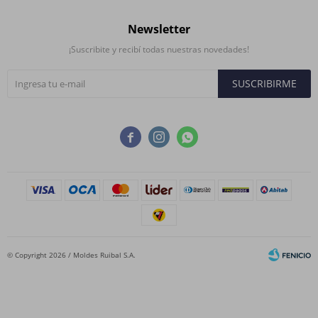
Newsletter
¡Suscribite y recibí todas nuestras novedades!
SUSCRIBIRME



© Copyright 2026 / Moldes Ruibal S.A.