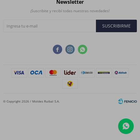
Newsletter
¡Suscribite y recibí todas nuestras novedades!
SUSCRIBIRME



© Copyright 2026 / Moldes Ruibal S.A.