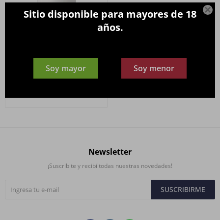

Sitio disponible para mayores de 18
años.
Champagne LANSON Dry
Soy mayor
Soy menor
Sec 750ml.
3.930
$
Newsletter
¡Suscribite y recibí todas nuestras novedades!
SUSCRIBIRME