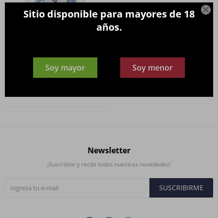

Sitio disponible para mayores de 18
años.
Gin NORDES Limited Edition
Soy mayor
Soy menor
N°1 Alc.40º 700ml.
2.290
$
Newsletter
¡Suscribite y recibí todas nuestras novedades!
SUSCRIBIRME