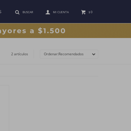
S
0
$
2 artículos
Recomendados