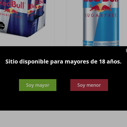
Sitio disponible para mayores de 18 años.
gizante RED BULL ENERGY
Energizante RED BULL SUGA
DRINK® 250ml.4pack
FREE ENERGY DRINK® 250m
399
105
$
$
Soy mayor
Soy menor