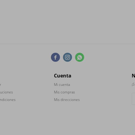



Cuenta
N
¡S
r
Mi cuenta
luciones
Mis compras
ndiciones
Mis direcciones