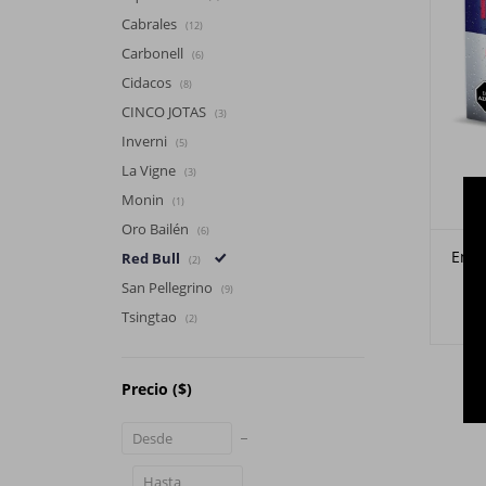
Cabrales
(12)
Carbonell
(6)
Cidacos
(8)
CINCO JOTAS
(3)
Inverni
(5)
La Vigne
(3)
Monin
(1)
Oro Bailén
(6)
Ener
Red Bull
(2)
San Pellegrino
(9)
Tsingtao
(2)
Precio
($)