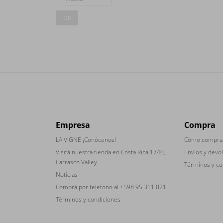
OK
Empresa
Compra
LA VIGNE ¡Conócenos!
Cómo compra
Visitá nuestra tienda en Costa Rica 1740,
Envíos y devo
Carrasco Valley
Términos y co
Noticias
Comprá por telefono al +598 95 311 021
Términos y condiciones