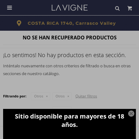

NO SE HAN RECUPERADO PRODUCTOS
¡Lo sentimos! No hay productos en esta sección.
Inténtalo nuevamente con otros criterios de filtrado o busca en otras
secciones de nuestro catálogo.
Quitar filtros
Filtrando por:
Otros
Otros
Te recomendamos quitar:
Otros

Sitio disponible para mayores de 18
años.