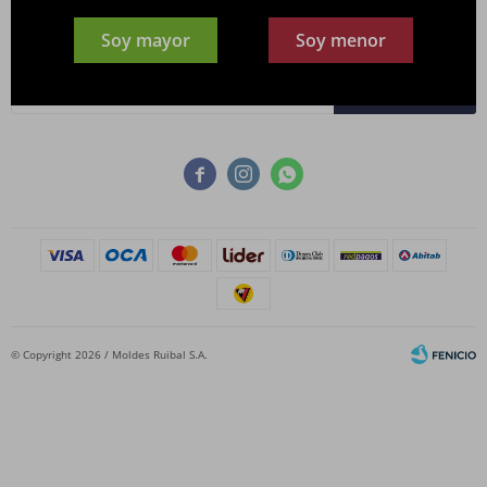
Newsletter
Soy mayor
Soy menor
¡Suscribite y recibí todas nuestras novedades!
SUSCRIBIRME



© Copyright 2026 / Moldes Ruibal S.A.