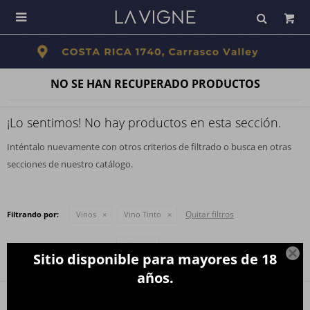

NO SE HAN RECUPERADO PRODUCTOS
¡Lo sentimos! No hay productos en esta sección.
Inténtalo nuevamente con otros criterios de filtrado o busca en otras
secciones de nuestro catálogo.
Quitar filtros
Filtrando por:
Vinos
Vino Tinto
Te recomendamos quitar:
Vinos

Sitio disponible para mayores de 18
años.