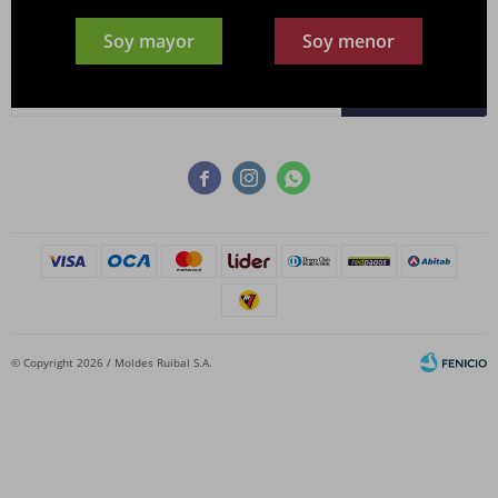
Newsletter
Soy mayor
Soy menor
¡Suscribite y recibí todas nuestras novedades!
SUSCRIBIRME



© Copyright 2026 / Moldes Ruibal S.A.