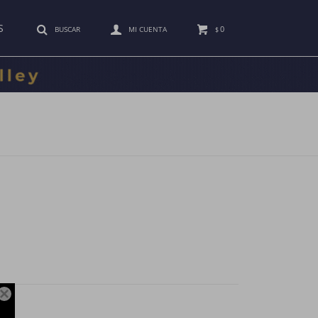
S
0
$
