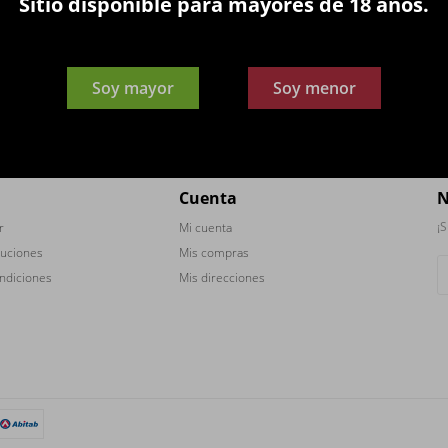
Sitio disponible para mayores de 18 años.
Soy mayor
Soy menor



Cuenta
N
¡S
r
Mi cuenta
luciones
Mis compras
ndiciones
Mis direcciones