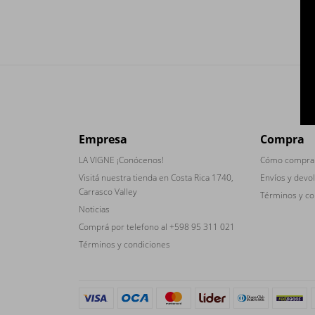
Empresa
Compra
LA VIGNE ¡Conócenos!
Cómo compra
Visitá nuestra tienda en Costa Rica 1740,
Envíos y devo
Carrasco Valley
Términos y co
Noticias
Comprá por telefono al +598 95 311 021
Términos y condiciones