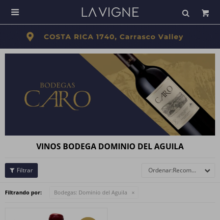

VINOS BODEGA DOMINIO DEL AGUILA
Recomendados
Filtrando por:
Bodegas:
Dominio del Aguila