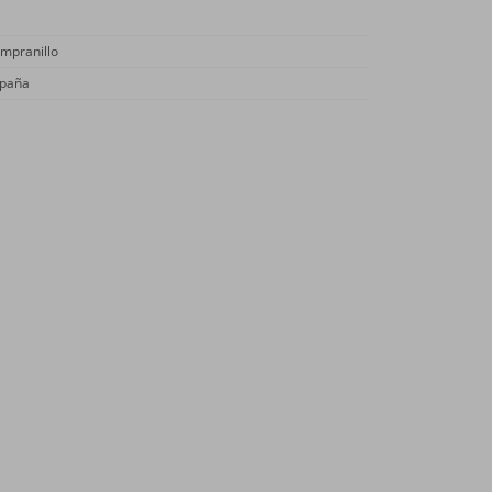
mpranillo
paña