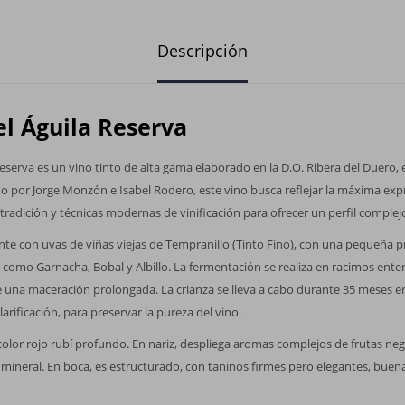
Descripción
l Águila Reserva
eserva es un vino tinto de alta gama elaborado en la D.O. Ribera del Duero, 
do por Jorge Monzón e Isabel Rodero, este vino busca reflejar la máxima expr
radición y técnicas modernas de vinificación para ofrecer un perfil complejo
te con uvas de viñas viejas de Tempranillo (Tinto Fino), con una pequeña 
como Garnacha, Bobal y Albillo. La fermentación se realiza en racimos ente
 una maceración prolongada. La crianza se lleva a cabo durante 35 meses en
 clarificación, para preservar la pureza del vino.
color rojo rubí profundo. En nariz, despliega aromas complejos de frutas ne
mineral. En boca, es estructurado, con taninos firmes pero elegantes, buena 