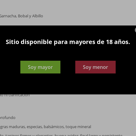
Garnacha, Bobal y Albillo
os en La Aguilera, Ribera del Duero, Burgos, España; suelos arcillosos y calc
Sitio disponible para mayores de 18 años.
Soy mayor
Soy menor
ZA
os enteros con levaduras autóctonas; maceración prolongada; crianza de 35
do ni clarificación
 profundo
gras maduras, especias, balsámicos, toque mineral
o, taninos firmes y elegantes, buena acidez, final largo y persistente