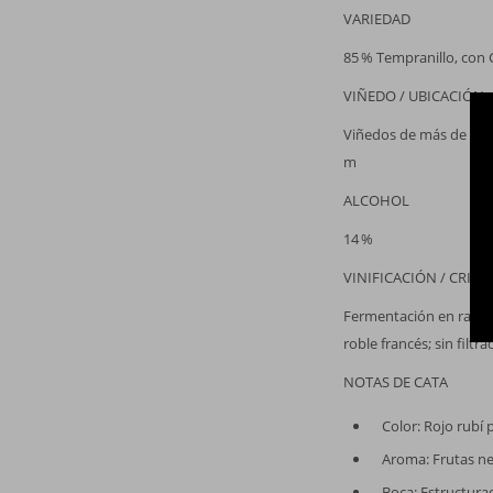
VARIEDAD
85 % Tempranillo, con 
VIÑEDO / UBICACIÓN
Viñedos de más de 85 añ
m
ALCOHOL
14 %
VINIFICACIÓN / CRIAN
Fermentación en racim
roble francés; sin filtra
NOTAS DE CATA
Color: Rojo rubí
Aroma: Frutas ne
Boca: Estructurad