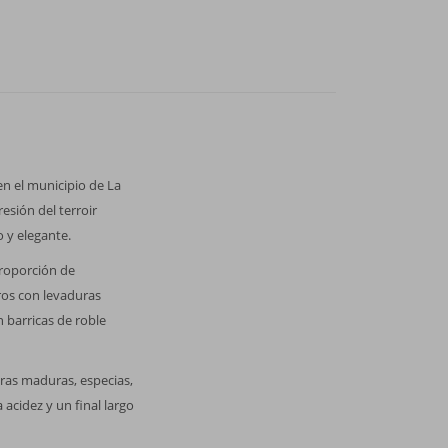
en el municipio de La
esión del terroir
 y elegante.
proporción de
ros con levaduras
 barricas de roble
gras maduras, especias,
acidez y un final largo