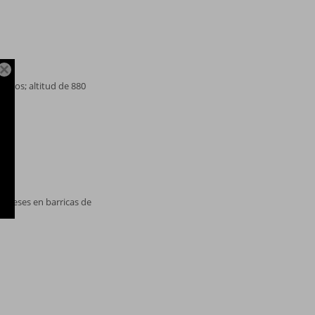

áreos; altitud de 880
 meses en barricas de