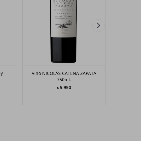
ey
Vino NICOLÁS CATENA ZAPATA
Vino La Cue
750ml.
5.950
$