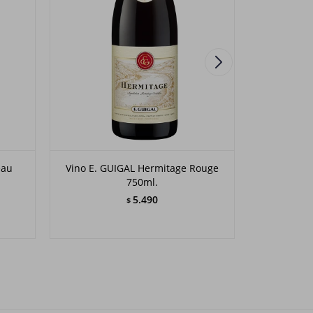
eau
Vino E. GUIGAL Hermitage Rouge
Vino L
.
750ml.
Cha
5.490
$