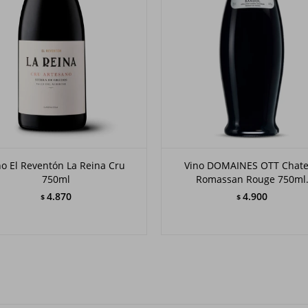
no El Reventón La Reina Cru
Vino DOMAINES OTT Chat
750ml
Romassan Rouge 750ml
4.870
4.900
$
$