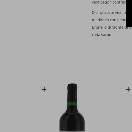
vinificación contribuye
Disfruta este vino tint
maridarlo con penne de
Brunello di Montalcino 
cada sorbo.