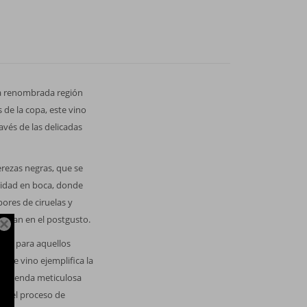
 la renombrada región
 de la copa, este vino
avés de las delicadas
erezas negras, que se
jidad en boca, donde
ores de ciruelas y
elazan en el postgusto.

ecto para aquellos
este vino ejemplifica la
 molienda meticulosa
a del proceso de