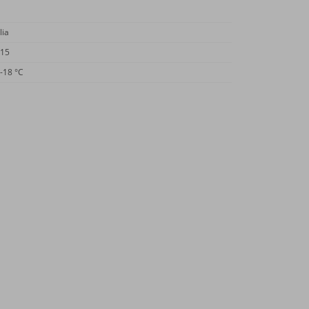
lia
15
-18 °C