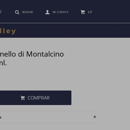
S
0
$
nello di Montalcino
ml.
COMPRAR
o