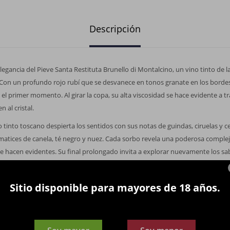
Descripción
elegancia del Pieve Santa Restituta Brunello di Montalcino, un vino tinto de
. Con un profundo rojo rubí que se desvanece en tonos granate en los bordes
e el primer momento. Al girar la copa, su alta viscosidad se hace evidente a tr
 al cristal.
 tinto toscano despierta los sentidos con sus notas de guindas, ciruelas y c
 matices de canela, té negro y nuez. Cada sorbo revela una poderosa comple
e hacen evidentes. Su final prolongado invita a explorar nuevamente los sab
ientras que sutiles notas minerales provenientes del suelo arcilloso se entr
ta Brunello di Montalcino es un vino seco de la reconocida bodega Gaja, perf
Sitio disponible para mayores de 18 años.
scan un carácter seco inigualable. Elaborado a partir de la uva Sangiovese, 
i Montalcino, una auténtica expresión del Viejo Mundo. Desde la selección y
ermentación a temperatura controlada y su posterior maduración, cada etap