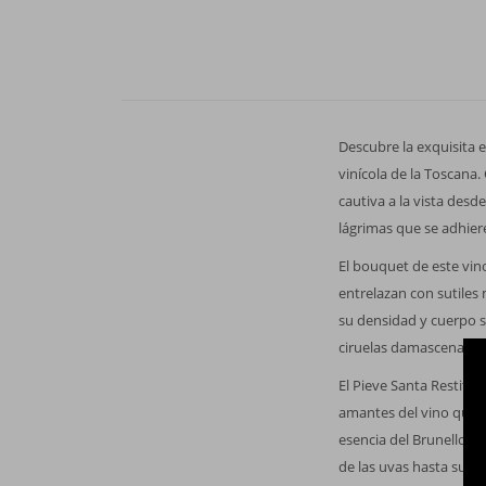
Descubre la exquisita 
vinícola de la Toscana
cautiva a la vista desd
lágrimas que se adhieren
El bouquet de este vino
entrelazan con sutiles
su densidad y cuerpo s
ciruelas damascenas, m
El Pieve Santa Restitu
amantes del vino que bu
esencia del Brunello d
de las uvas hasta su f