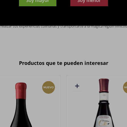
Soy mayor
Soy menor
 a su excepcional calidad.
o italiano entre 15 y 18°C y acompáñalo de deliciosos platos que realcen su 
 rúcula, un curry de garbanzos o una reconfortante olla de verduras con pe
realzar tus experiencias culinarias y transportarte a la mágica región viníco
Productos que te pueden interesar