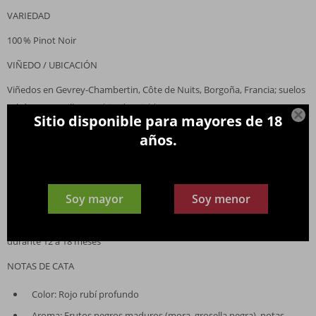
VARIEDAD
100 % Pinot Noir
VIÑEDO / UBICACIÓN
Viñedos en Gevrey-Chambertin, Côte de Nuits, Borgoña, Francia; suelos
calcáreos y arcillosos; altitud variable

Sitio disponible para mayores de 18
ALCOHOL
años.
13,5 %
VINIFICACIÓN
Soy mayor
Soy menor
Fermentación en tanques de acero inoxidable; maceración controlada
para extraer color y aromas; crianza en barricas de roble francés
durante 12 a 18 meses
NOTAS DE CATA
Color: Rojo rubí profundo
Aroma: Frutos negros maduros (mora, grosella negra), notas