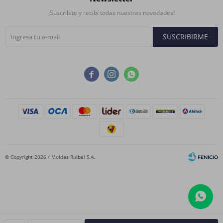
¡Suscribite y recibí todas nuestras novedades!
SUSCRIBIRME



© Copyright 2026 / Moldes Ruibal S.A.