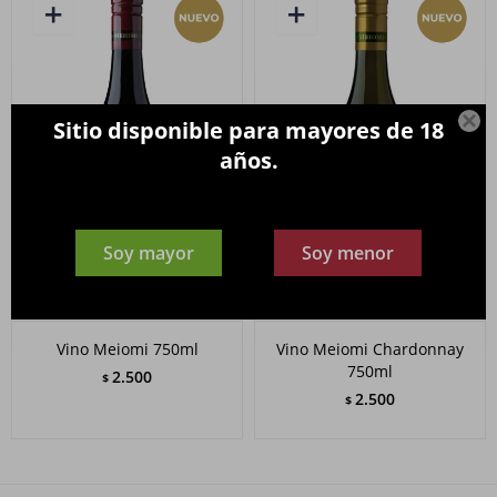

Sitio disponible para mayores de 18
años.
Soy mayor
Soy menor
Vino Meiomi 750ml
Vino Meiomi Chardonnay
750ml
2.500
$
2.500
$