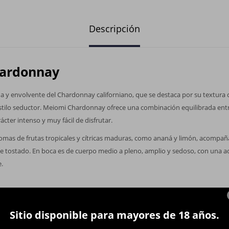
Descripción
ardonnay
y envolvente del Chardonnay californiano, que se destaca por su textura c
tilo seductor. Meiomi Chardonnay ofrece una combinación equilibrada entr
cter intenso y muy fácil de disfrutar.
romas de frutas tropicales y cítricas maduras, como ananá y limón, acompa
ble tostado. En boca es de cuerpo medio a pleno, amplio y sedoso, con una ac
e.
Sitio disponible para mayores de 18 años.