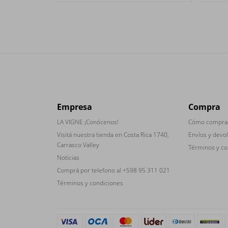
Empresa
Compra
LA VIGNE ¡Conócenos!
Cómo compra
Visitá nuestra tienda en Costa Rica 1740,
Envíos y devo
Carrasco Valley
Términos y co
Noticias
Comprá por telefono al +598 95 311 021
Términos y condiciones