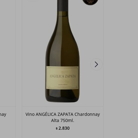
nay
Vino ANGÉLICA ZAPATA Chardonnay
Vino DOMA
Alta 750ml.
2.830
$