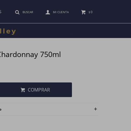
S
0
$
Chardonnay 750ml
COMPRAR
o