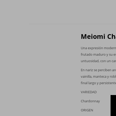
Meiomi Ch
Una expresión moderna 
frutado maduro y su es
untuosidad, con un cará
En nariz se perciben a
vainilla, manteca y ro
final largo y persistent
VARIEDAD
Chardonnay
ORIGEN