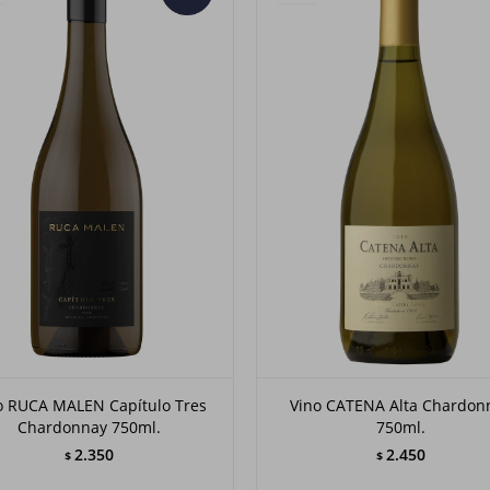
o RUCA MALEN Capítulo Tres
Vino CATENA Alta Chardon
Chardonnay 750ml.
750ml.
2.350
2.450
$
$