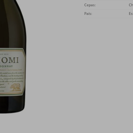
Cepas
Ch
País
Es