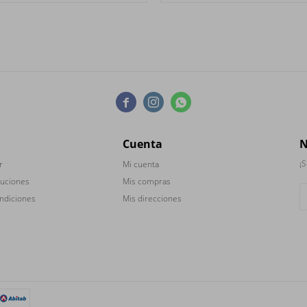



Cuenta
N
¡S
r
Mi cuenta
luciones
Mis compras
ndiciones
Mis direcciones