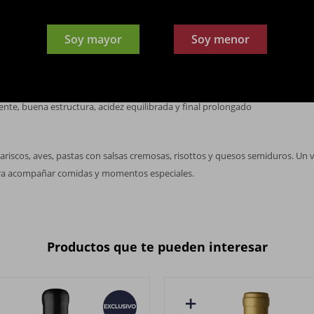
idos
Soy mayor
Soy menor
brillante
 maduros, vainilla, manteca y notas de roble tostado
nte, buena estructura, acidez equilibrada y final prolongado
ariscos, aves, pastas con salsas cremosas, risottos y quesos semiduros. Un
ara acompañar comidas y momentos especiales.
Productos que te pueden interesar