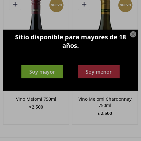

Sitio disponible para mayores de 18
años.
Soy mayor
Soy menor
Vino Meiomi 750ml
Vino Meiomi Chardonnay
750ml
2.500
$
2.500
$