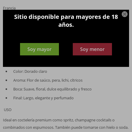
Francia

Sitio disponible para mayores de 18
MATERIA PRIMA
años.
Flores frescas de saúco
ELABORACIÓN
Soy mayor
Soy menor
Maceración y extracción delicada de flores frescas recolectadas a mano
NOTAS DE CATA
Color: Dorado claro
Aroma: Flor de saúco, pera, lichi, cítricos
Boca: Suave, floral, dulce equilibrado y fresco
Final: Largo, elegante y perfumado
USO
Ideal en coctelería premium como spritz, champagne cocktails o
combinados con espumosos. También puede tomarse con hielo o soda.