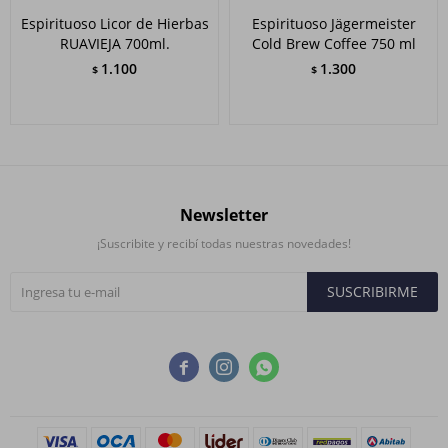
Espirituoso Licor de Hierbas
Espirituoso Jägermeister
RUAVIEJA 700ml.
Cold Brew Coffee 750 ml
1.100
1.300
$
$
Newsletter
¡Suscribite y recibí todas nuestras novedades!
SUSCRIBIRME


