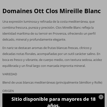
Domaines Ott Clos Mireille Blanc
Una expresión luminosa y refinada de la costa mediterránea, que
combina frescura, pureza y precisión. Clos Mireille Blanc refleja la
identidad marítima de su terroir en Provenza, ofreciendo un perfil
delicado, mineral y profundamente elegante.
En nariz se destacan aromas de frutas blancas frescas, cítricos y
delicadas notas florales, acompañadas por un sutil carácter salino. En
boca es fresco y vibrante, de cuerpo medio, con textura sedosa, acidez
equilibrada y un final largo con marcada impronta mineral.
VARIEDAD
Blend de uvas blancas mediterráneas (principalmente Sémillon y Rolle)
ORIGEN

Sitio disponible para mayores de 18
Côtes de Provence, Francia
años.