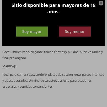

ORIGEN
Sitio disponible para mayores de 18
años.
Valle de Colchagua, Chile
NOTAS DE CATA
Color: Rojo profundo con reflejos violáceos
Soy mayor
Soy menor
Aroma: Frutos negros maduros, pimiento rojo asado, especias dulces y
notas ahumadas
Boca: Estructurada, elegante, taninos firmes y pulidos, buen volumen y
final prolongado
MARIDAJE
Ideal para carnes rojas, cordero, platos de cocción lenta, guisos intensos
y quesos curados. Un vino de carácter, perfecto para ocasiones
especiales y comidas contundentes.