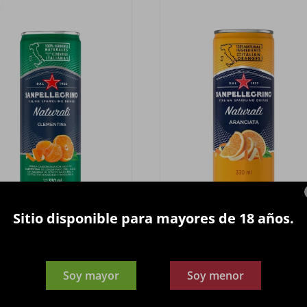
Sitio disponible para mayores de 18 años.
Agua saborizada
Agua Saborizada
ELLEGRINO Clementina LT
SANPELLEGRINO Aranciata L
330ml.
330ml.
Soy mayor
Soy menor
99
99
$
$