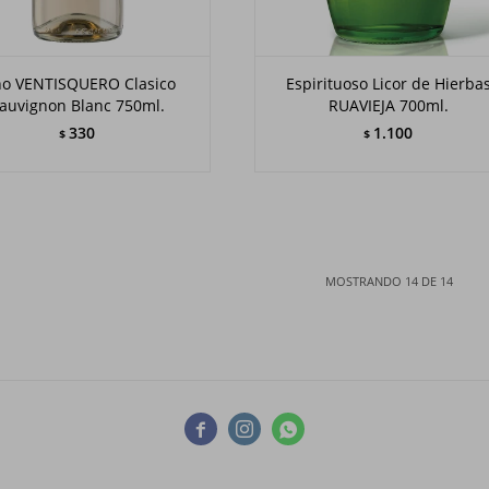
no VENTISQUERO Clasico
Espirituoso Licor de Hierba
auvignon Blanc 750ml.
RUAVIEJA 700ml.
330
1.100
$
$
MOSTRANDO
14
DE
14


