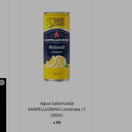

Agua Saborizada
T
SANPELLEGRINO Limonata LT
330ml.
99
$