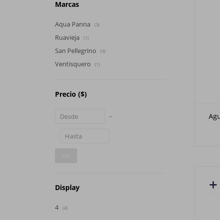
Marcas
Aqua Panna
(3)
Ruavieja
(1)
San Pellegrino
(9)
Ventisquero
(1)
Precio
($)
Ag
OK
Display
4
(4)