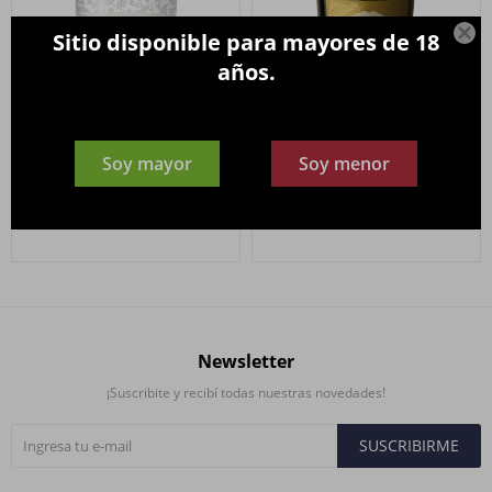

Sitio disponible para mayores de 18
años.
Espumoso SALENTEIN Brut
Espumoso SAINT FELICIEN
Soy mayor
Soy menor
Nature Blanc de Blancs
Nature 750ml.
750ml.
1.790
$
770
$
Newsletter
¡Suscribite y recibí todas nuestras novedades!
SUSCRIBIRME