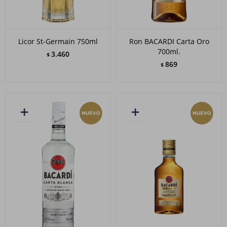
Licor St-Germain 750ml
Ron BACARDI Carta Oro
700ml.
3.460
$
869
$