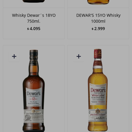
Whisky Dewar´s 18YO
DEWAR'S 15YO Whisky
750ml.
1000ml
4.095
2.999
$
$