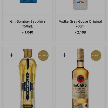
Gin Bombay Sapphire
Vodka Grey Goose Original
750ml.
700ml
1.040
2.199
$
$