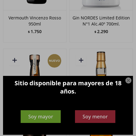
Vermouth Vincenzo Rosso
Gin NORDES Limited Edition
950ml
N°1 Alc.40º 700ml.
1.750
2.290
$
$

Sitio disponible para mayores de 18
años.
Soy mayor
Soy menor