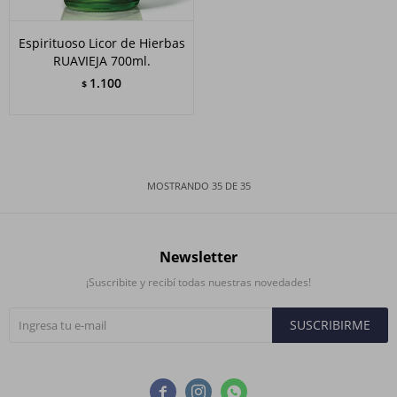
Espirituoso Licor de Hierbas
RUAVIEJA 700ml.
1.100
$
MOSTRANDO
35
DE
35
Newsletter
¡Suscribite y recibí todas nuestras novedades!
SUSCRIBIRME


