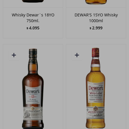
Whisky Dewar´s 18YO
DEWAR'S 15YO Whisky
750ml.
1000ml
4.095
2.999
$
$