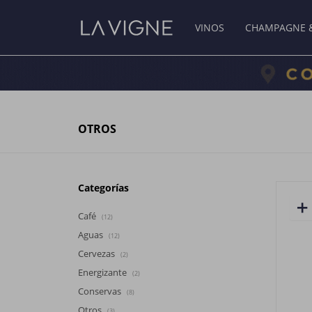
VINOS
CHAMPAGNE 
OTROS
Categorías
Café
(12)
Aguas
(12)
Cervezas
(2)
Energizante
(2)
Conservas
(8)
Otros
(3)