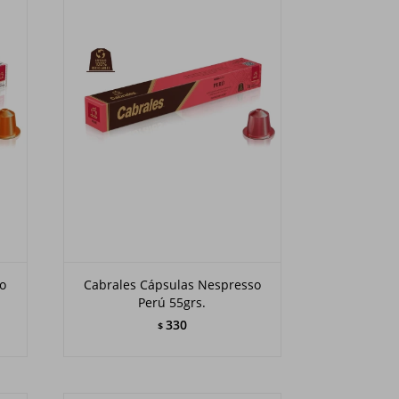
so
Cabrales Cápsulas Nespresso
Perú 55grs.
330
$