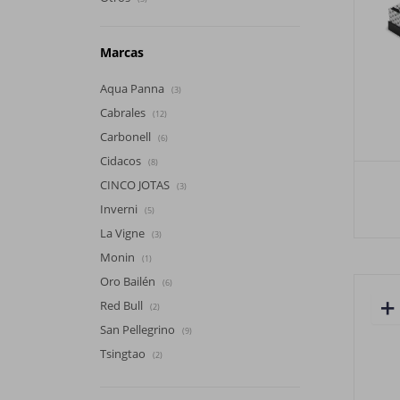
Marcas
Aqua Panna
(3)
Cabrales
(12)
Carbonell
(6)
Cidacos
(8)
CINCO JOTAS
(3)
Inverni
(5)
La Vigne
(3)
Monin
(1)
Oro Bailén
(6)
Red Bull
(2)
San Pellegrino
(9)
Tsingtao
(2)