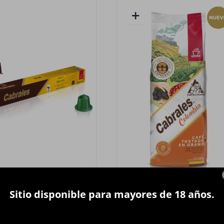
Sitio disponible para mayores de 18 años.
rales Cápsulas Nespresso
Café CABRALES Colombia
Brasil 55grs.
Tostado en grano 1 kg.
330
1.790
$
$