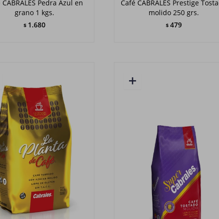
é CABRALES Pedra Azul en
Café CABRALES Prestige Tost
grano 1 kgs.
molido 250 grs.
1.680
479
$
$