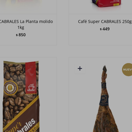
CABRALES La Planta molido
Café Super CABRALES 250g
1kg
449
$
850
$