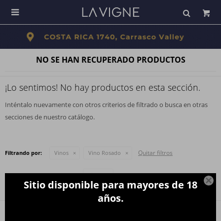

NO SE HAN RECUPERADO PRODUCTOS
¡Lo sentimos! No hay productos en esta sección.
Inténtalo nuevamente con otros criterios de filtrado o busca en otras
secciones de nuestro catálogo.
Quitar filtros
Filtrando por:
Vinos
Vino Rosado
Te recomendamos quitar:
Vinos

Sitio disponible para mayores de 18
años.