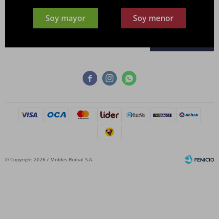
Newsletter
Soy mayor
Soy menor
¡Suscribite y recibí todas nuestras novedades!
SUSCRIBIRME



© Copyright 2026 / Moldes Ruibal S.A.