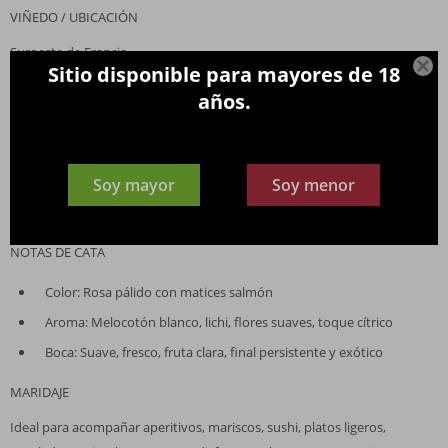
VIÑEDO / UBICACIÓN
Suroeste de Francia

Sitio disponible para mayores de 18
ALCOHOL
años.
≈ 11 %
VINIFICACIÓN / CRIANZA
Soy mayor
Soy menor
Fermentación sin crianza en madera; joven; preservación de aromas
primarios
NOTAS DE CATA
Color: Rosa pálido con matices salmón
Aroma: Melocotón blanco, lichi, flores suaves, toque cítrico
Boca: Suave, fresco, fruta clara, final persistente y exótico
MARIDAJE
Ideal para acompañar aperitivos, mariscos, sushi, platos ligeros,