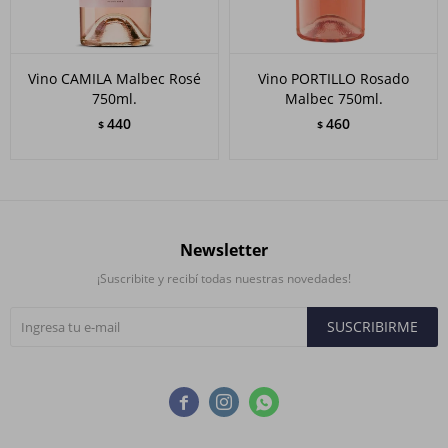
Vino CAMILA Malbec Rosé
Vino PORTILLO Rosado
750ml.
Malbec 750ml.
440
460
$
$
Newsletter
¡Suscribite y recibí todas nuestras novedades!
SUSCRIBIRME


