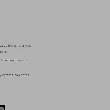
a de frutas rojas y su
ales.
o la frescura y los
 y cerezas, con notas
