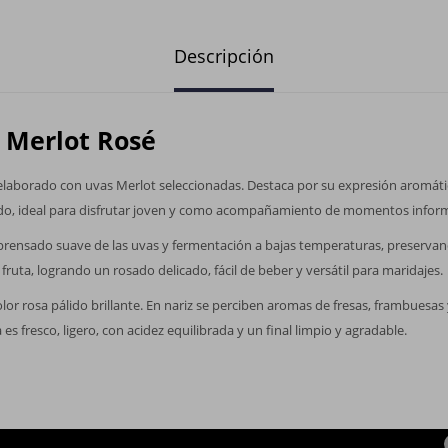
Descripción
 Merlot Rosé
 elaborado con uvas Merlot seleccionadas. Destaca por su expresión aromátic
brado, ideal para disfrutar joven y como acompañamiento de momentos inform
e prensado suave de las uvas y fermentación a bajas temperaturas, preservand
fruta, logrando un rosado delicado, fácil de beber y versátil para maridajes.
or rosa pálido brillante. En nariz se perciben aromas de fresas, frambuesas
a es fresco, ligero, con acidez equilibrada y un final limpio y agradable.