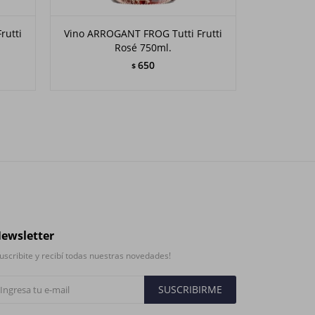
rutti
Vino ARROGANT FROG Tutti Frutti
Vino R
Rosé 750ml.
650
$
ewsletter
uscribite y recibí todas nuestras novedades!
SUSCRIBIRME