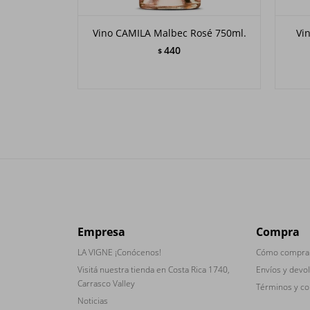
Vino CAMILA Malbec Rosé 750ml.
Vi
440
$
Empresa
Compra
LA VIGNE ¡Conócenos!
Cómo compra
Visitá nuestra tienda en Costa Rica 1740,
Envíos y devo
Carrasco Valley
Términos y co
Noticias