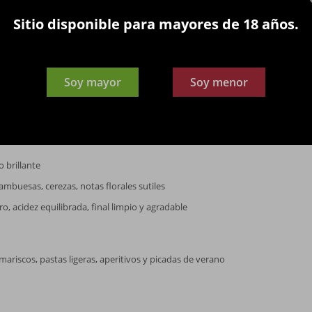
 región de producción de JP Chenet
Sitio disponible para mayores de 18 años.
Soy mayor
Soy menor
ZA
ntación a bajas temperaturas para preservar frescura y aromas
o brillante
ambuesas, cerezas, notas florales sutiles
ro, acidez equilibrada, final limpio y agradable
ariscos, pastas ligeras, aperitivos y picadas de verano