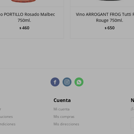
no PORTILLO Rosado Malbec
Vino ARROGANT FROG Tutti F
750ml.
Rouge 750ml.
460
650
$
$



Cuenta
N
¡S
r
Mi cuenta
luciones
Mis compras
ndiciones
Mis direcciones