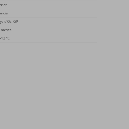
rlot
ancia
ys d'Oc IGP
 meses
-12 °C