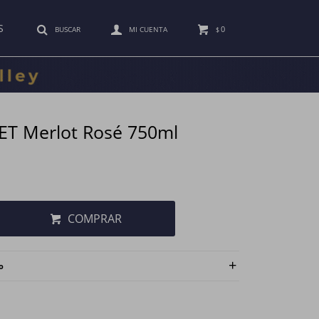
S
0
$
ET Merlot Rosé 750ml
COMPRAR
o