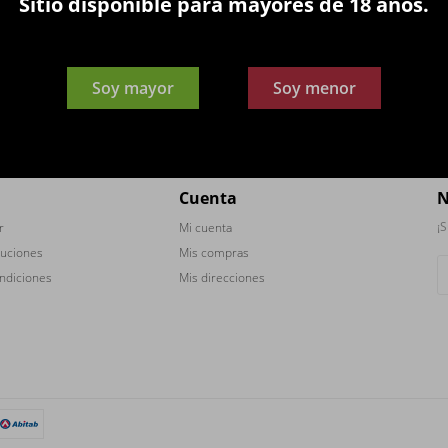
Sitio disponible para mayores de 18 años.
Soy mayor
Soy menor



Cuenta
N
¡S
r
Mi cuenta
luciones
Mis compras
ndiciones
Mis direcciones