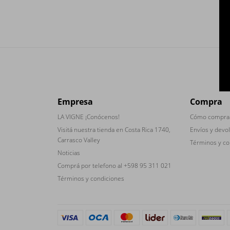
Empresa
Compra
LA VIGNE ¡Conócenos!
Cómo compra
Visitá nuestra tienda en Costa Rica 1740,
Envíos y devo
Carrasco Valley
Términos y co
Noticias
Comprá por telefono al +598 95 311 021
Términos y condiciones