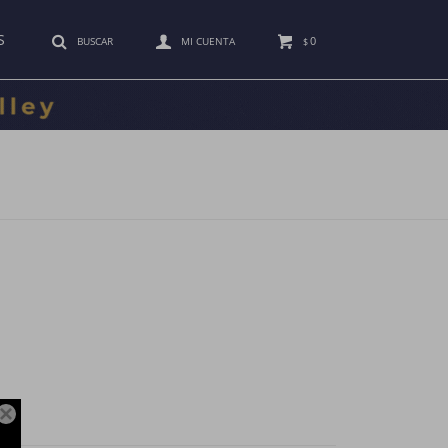
S
0
$
