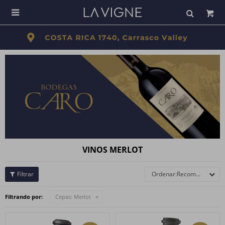

VINOS MERLOT
Recomendados
Filtrando por:
Cepas:
Merlot