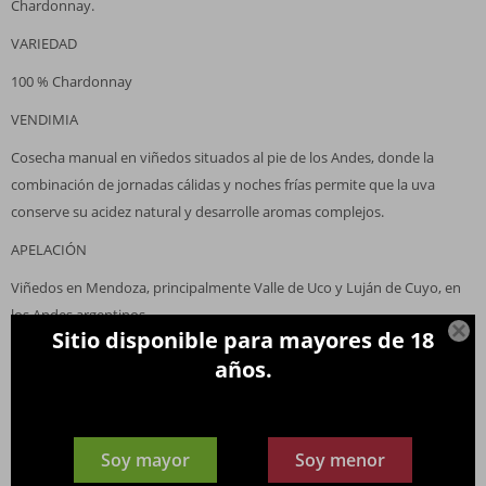
Chardonnay.
VARIEDAD
100 % Chardonnay
VENDIMIA
Cosecha manual en viñedos situados al pie de los Andes, donde la
combinación de jornadas cálidas y noches frías permite que la uva
conserve su acidez natural y desarrolle aromas complejos.
APELACIÓN
Viñedos en Mendoza, principalmente Valle de Uco y Luján de Cuyo, en
los Andes argentinos.

Sitio disponible para mayores de 18
VIÑEDOS
años.
Situados entre los 3.000 y 5.000 pies (aprox. 900–1.500 m s. n. m.), en
suelos pedregosos y aluviales irrigados por agua pura de deshielo de los
glaciares andinos. La elevada radiación solar y la baja humedad aportan
Soy mayor
Soy menor
uvas sanas, concentradas y de expresión frutal intensa.