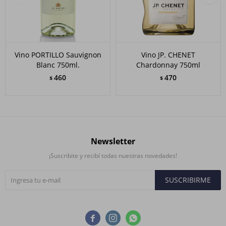
Vino PORTILLO Sauvignon
Vino JP. CHENET
Blanc 750ml.
Chardonnay 750ml
460
470
$
$
Newsletter
¡Suscribite y recibí todas nuestras novedades!
SUSCRIBIRME


