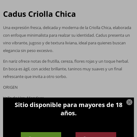
Cadus Criolla Chica
Una expresión fresca, delicada y moderna de la Criolla Chica, elaborada
con enfoque minimalista para realzar su identidad. Cadus presenta un
vino vibrante, jugoso y de textura liviana, ideal para quienes buscan
elegancia sin peso excesivo.
En nariz ofrece notas de frutilla, cereza, flores rojas y un toque herbal.
En boca es ágil, con acidez brillante, taninos muy suaves y un final
refrescante que invita a otro sorbo.
ORIGEN
Valle de Uco, Mendoza

Sitio disponible para mayores de 18
NOTAS DE CATA
años.
Color: Rojo rubí claro
Aroma: Frutos rojos frescos, flores, hierbas sutiles